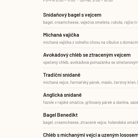
PO–PÁ 8:00 – 11:00 · SO–NE 9:00 – 16:00
Snídaňový bagel s vejcem
bagel, creamcheese, vaječná omeleta, rukola, rajče
(1/
Míchaná vajíčka
míchaná vajíčka z volného chovu na cibulce s domácím
Avokádový chléb se ztraceným vejcem
opečený chléb, avokádová pomazánka se smetanovým s
Tradiční snídaně
míchaná vejce, farmářský párek, máslo, čerstvý křen, 
Anglická snídaně
fazole v rajské omáčce, grilovaný párek a slanina, sáz
Bagel Benedikt
bagel, creamcheese, ztracené vejce, holandská omáčka
Chléb s míchanými vejci a uzeným losose