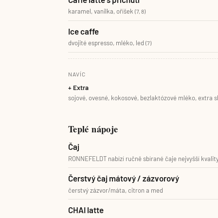
karamel, vanilka, oříšek
(7, 8)
Ice caffe
dvojité espresso, mléko, led
(7)
NAVÍC
+ Extra
sojové, ovesné, kokosové, bezlaktózové mléko, extra 
Teplé nápoje
Čaj
RONNEFELDT nabízí ručně sbírané čaje nejvyšší kvality
Čerstvý čaj mátový / zázvorový
čerstvý zázvor/máta, citron a med
CHAI latte