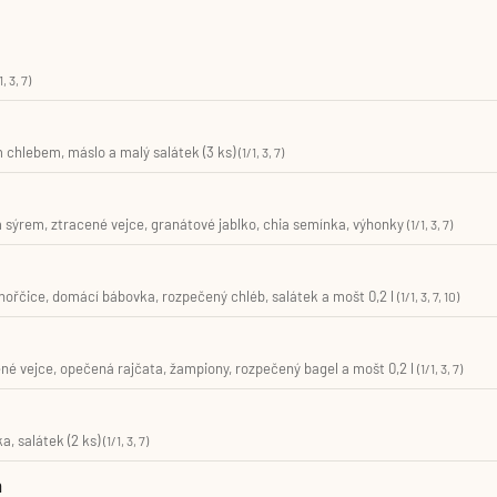
1, 3, 7)
 chlebem, máslo a malý salátek (3 ks)
(1/1, 3, 7)
ýrem, ztracené vejce, granátové jablko, chia semínka, výhonky
(1/1, 3, 7)
hořčice, domácí bábovka, rozpečený chléb, salátek a mošt 0,2 l
(1/1, 3, 7, 10)
ené vejce, opečená rajčata, žampiony, rozpečený bagel a mošt 0,2 l
(1/1, 3, 7)
, salátek (2 ks)
(1/1, 3, 7)
m