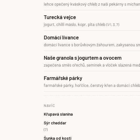
lehce opečený kváskový chléb z naší pekárny s mícha
Turecká vejce
jogurt, chilli máslo, kopr, pita chléb
(1/1, 3, 7)
Domácí lívance
domácí lívance s borůvkovým žahourem, zakysanou 
Naše granola s jogurtem a ovocem
zapečená směs ořechů, semínek a vloček slazená mede
Farmářské párky
farmářské párky, hořčice, čerstvý křen a domácí chlé
NAVÍC
Křupavá slanina
Sýr cheddar
(7)
Šunka od kosti