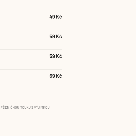
49 Kč
59 Kč
59 Kč
69 Kč
 PŠENIČNOU MOUKU S VÝJIMKOU