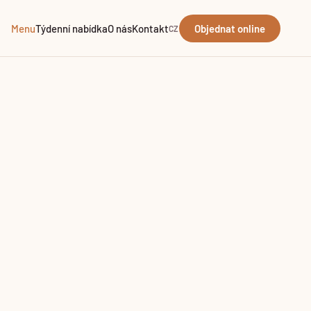
Menu
Týdenní nabídka
O nás
Kontakt
Objednat online
CZ