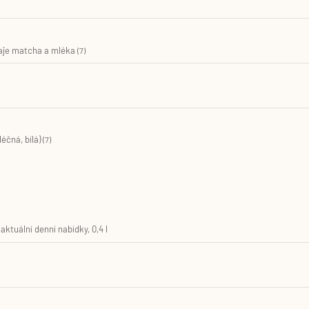
aje matcha a mléka
(7)
léčná, bílá)
(7)
ktuální denní nabídky, 0,4 l