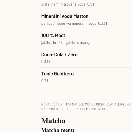
čistá, námi filtrovaná voda, 0,9 l
Minerální voda Mattoni
perlivá / neperlivá minerální voda, 0,33 l
100 % Mošt
jablko, hruška, jablko s mangem
Coca-Cola / Zero
0,33 l
Tonic Goldberg
0,2 l
NĚKTERÉ POKRMY A NÁPOJE MOHOU OBSAHOVAT ALERGENY, 
MAKRONEK, KTERÉ OBSAHUJÍ MANDLOVOU.
Matcha
Matcha menu