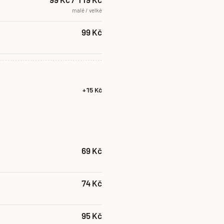
malé / velké
99 Kč
+15 Kč
69 Kč
74 Kč
95 Kč