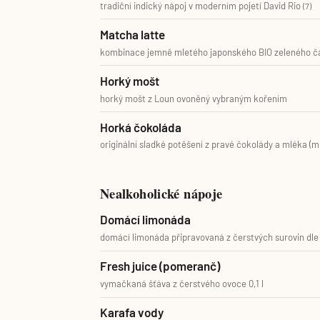
tradiční indický nápoj v moderním pojetí David Rio
(7)
Matcha latte
kombinace jemně mletého japonského BIO zeleného č
Horký mošt
horký mošt z Loun ovoněný vybraným kořením
Horká čokoláda
originální sladké potěšení z pravé čokolády a mléka (m
Nealkoholické nápoje
Domácí limonáda
domácí limonáda připravovaná z čerstvých surovin dle a
Fresh juice (pomeranč)
vymačkaná šťáva z čerstvého ovoce 0,1 l
Karafa vody