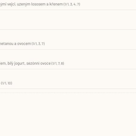
nými vejci, uzeným lososem a křenem
(1/1, 3, 4, 7)
smetanou a ovocem
(1/1, 3, 7)
m, bílý jogurt, sezónní ovoce
(1/1, 7, 8)
b
(1/1, 10)